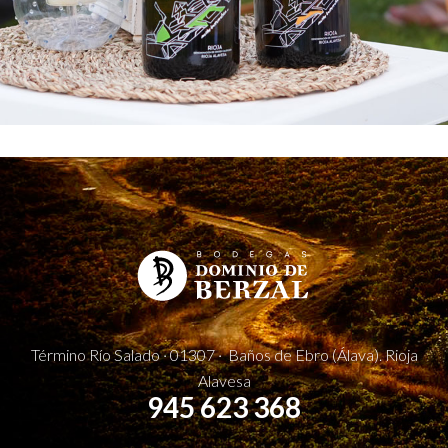
Término Río Salado · 01307 · Baños de Ebro (Álava). Rioja
Alavesa
945 623 368