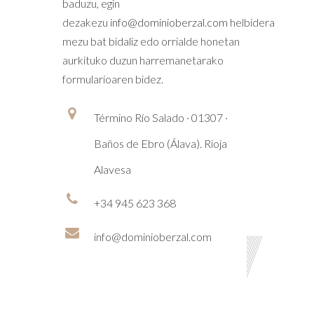
baduzu, egin
dezakezu
info@dominioberzal.com
helbidera
mezu bat
bidaliz
edo orrialde honetan
aurkituko duzun harremanetarako
formularioaren bidez.
Término Río Salado · 01307 ·
Baños de Ebro (Álava). Rioja
Alavesa
+34 945 623 368
info@dominioberzal.com