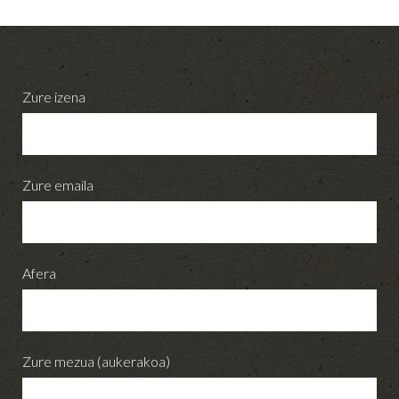
Zure izena
Zure emaila
Afera
Zure mezua (aukerakoa)