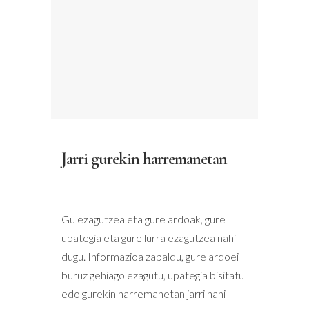
Jarri gurekin harremanetan
Gu ezagutzea eta gure ardoak, gure
upategia eta gure lurra ezagutzea nahi
dugu. Informazioa zabaldu, gure ardoei
buruz gehiago ezagutu, upategia bisitatu
edo gurekin harremanetan jarri nahi