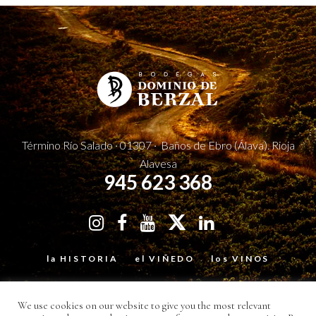
Término Río Salado · 01307 · Baños de Ebro (Álava). Rioja
Alavesa
945 623 368
la HISTORIA
el VIÑEDO
los VINOS
la TIENDA
el ENOTURISMO
¿HABLAMOS?
We use cookies on our website to give you the most relevant