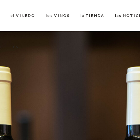
el VIÑEDO
los VINOS
la TIENDA
las NOTIC
?
ES